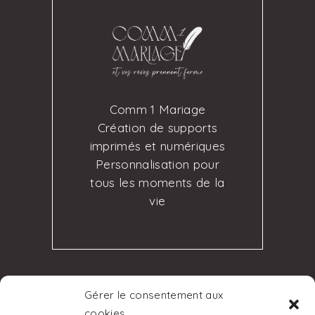
Comm 1 Mariage
Création de supports
imprimés et numériques
Personnalisation pour
tous les moments de la
vie
Gérer le consentement aux
©2023 - Tous droits réservés -
cookies