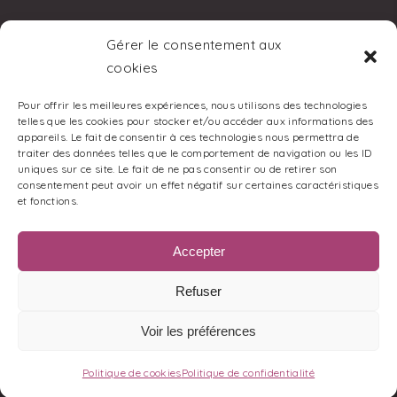
Gérer le consentement aux
©2023 - Tous droits réservés -
cookies
Comm 1 Mariage
Pour offrir les meilleures expériences, nous utilisons des technologies
telles que les cookies pour stocker et/ou accéder aux informations des
appareils. Le fait de consentir à ces technologies nous permettra de
traiter des données telles que le comportement de navigation ou les ID
Mentions Légales
-
CGV
-
Foire aux
uniques sur ce site. Le fait de ne pas consentir ou de retirer son
consentement peut avoir un effet négatif sur certaines caractéristiques
Questions
et fonctions.
Partenaires
Accepter
Portfolio
Refuser
Mariage
Voir les préférences
Naissance
Anniversaire
Politique de cookies
Politique de confidentialité